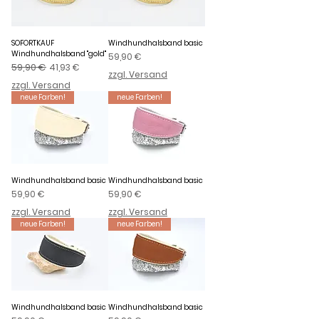
SOFORTKAUF
Windhundhalsband basic
Windhundhalsband "gold"
Preis
59,90 €
Standardpreis
59,90 €
Sale-Preis
41,93 €
zzgl. Versand
zzgl. Versand
neue Farben!
neue Farben!
Windhundhalsband basic
Windhundhalsband basic
Preis
Preis
59,90 €
59,90 €
zzgl. Versand
zzgl. Versand
neue Farben!
neue Farben!
Windhundhalsband basic
Windhundhalsband basic