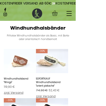
KOSTENFREIER VERSAND AB 60€
Windhundhalsbänder
Piñatex Windhundhalsbänder als Basic, mit Borte
oder orientalisch handbemalt
-30%
Windhundhalsband
SOFORTKAUF
"Wings"
Windhundhalsband
"orient pistache"
Preis
119,90 €
Standardpreis
74,90 €
Sale-Preis
52,43 €
zzgl. Versand
zzgl. Versand
-30%
-30%