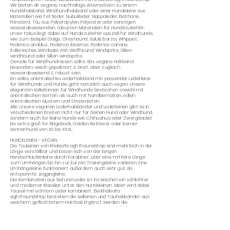
Wir bieten dir vegane, nachhaltige Alternativen zu einem
Hundehalsband, Windhundhalsband oder einer Hundeleine aus
Materialien wie Fettleder, Nubukleder, Nappaleder, Biothane,
Paracord, Tau aus Polypropylen, Polyester oder sonstigen
wasserabweisenden, robusten Materialien für Hundezubehör.
Unser Fokus liegt dabei auf Hundezubehör speziell für Windhunde,
wie zum Beispiel Galgo, Greyhound, Saluki, Barzoi, Whippet,
Podenco andaluz, Podenco ibicenco, Podenco canario,
italienisches Windspiel, irish Wolfhound, Windsprite, Silken
windhound oder Silken windsprite.
Gerade für Windhundrassen sollte das vegane Halsband
besonders weich gepolstert & breit, aber zugleich
wasserabweisend & robust sein.
Ein edles, orientalisches Lederhalsband mit passender Lederleine
für Windhunde und Hunde geht natürlich auch vegan. Unsere
eleganten Kollektionen für Windhunde bestechen sowohl mit
orientalischen Borten, als auch mit handbemalten, edlen,
orientalischen Mustern und Strassnieten.
Alle unsere veganen Lederhalsbänder und Lederleinen gibt es in
verschiedenen Breiten nicht nur für deinen Hund oder Windhund,
sondern auch für kleine Hunde wie Chihuahua oder Zwergdackel
bis extra groß für Ridgeback, Golden Retriever oder Berner
Sennenhund von XS bis XXXL.
HUNDELEINEN - VEGAN
Die Tauleinen von khaleafa sighthoundshop sind mehrfach in der
Länge verstellbar und lassen sich von der langen
Handschlaufenleine durch Karabiner, über eine mittlere Länge
zum Umhängen bis hin zur kurzen Trainingsleine variieren. Eine
Umhängeleine funktioniert außerdem auch sehr gut als
entspannte Joggingleine.
Die Kombination aus Seil und Leder ist inzwischen ein schlichter
und moderner Klassiker unter den Hundeleinen. Meist wird dabei
Tauseil mit echtem Leder kombiniert. Bei khaleafa
sighthoundshop bestehen die Seilleinen und Tauhalsbänder aus
weichem geflochtenem Hanfseil. Ergänzt werden die
Hundeleinen aus Hanf-Tau mit 100% veganem „Leder“ aus
Ananasblattfasern. Dieses Ananasleder nennt sich Piñatex und
stammt vom Hersteller Ananas anam aus Europa. Passend zu
unserer Recycling Makramee Kollektion gibt es die Tauleine