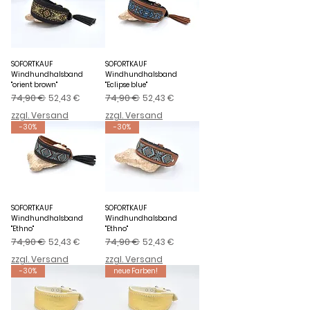
SOFORTKAUF
SOFORTKAUF
Windhundhalsband
Windhundhalsband
"orient brown"
"Eclipse blue"
Standardpreis
74,90 €
Sale-Preis
Standardpreis
74,90 €
Sale-Preis
52,43 €
52,43 €
zzgl. Versand
zzgl. Versand
-30%
-30%
SOFORTKAUF
SOFORTKAUF
Windhundhalsband
Windhundhalsband
"Ethno"
"Ethno"
Standardpreis
74,90 €
Sale-Preis
Standardpreis
74,90 €
Sale-Preis
52,43 €
52,43 €
zzgl. Versand
zzgl. Versand
-30%
neue Farben!