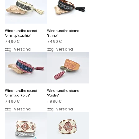
Windhundhalsband
Windhundhalsband
"orient pistachio"
"Ethno"
Preis
Preis
74,90 €
74,90 €
zzgl. Versand
zzgl. Versand
Windhundhalsband
Windhundhalsband
"orient darkblue"
"Paisley"
Preis
Preis
74,90 €
119,90 €
zzgl. Versand
zzgl. Versand