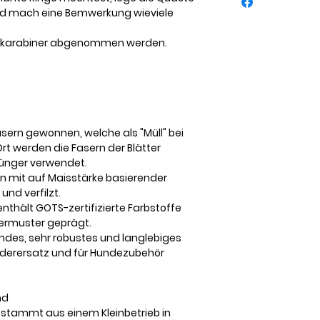
und mach eine Bemwerkung wieviele
nikarabiner abgenommen werden.
sern gewonnen, welche als "Müll" bei
rt werden die Fasern der Blätter
odünger verwendet.
n mit auf Maisstärke basierender
und verfilzt.
thält GOTS-zertifizierte Farbstoffe
ermuster geprägt.
ndes, sehr robustes und langlebiges
 Lederersatz und für Hundezubehör
nd
stammt aus einem Kleinbetrieb in