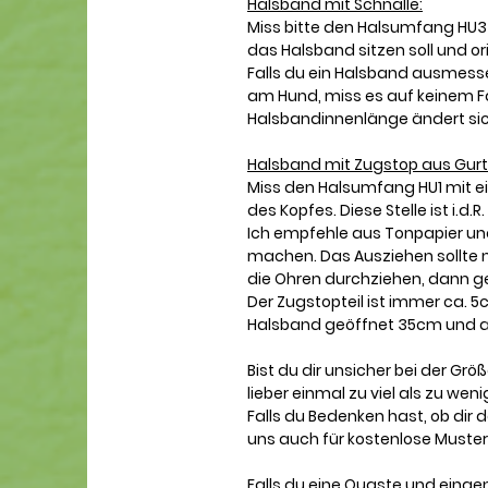
Halsband mit Schnalle:
Miss bitte den Halsumfang HU3
das Halsband sitzen soll und or
Falls du ein Halsband ausmesse
am Hund, miss es auf keinem Fal
Halsbandinnenlänge ändert sic
Halsband mit Zugstop aus Gurt
Miss den Halsumfang HU1 mit e
des Kopfes. Diese Stelle ist i.d.
Ich empfehle aus Tonpapier und
machen. Das Ausziehen sollte n
die Ohren durchziehen, dann geh
Der Zugstopteil ist immer ca. 5
Halsband geöffnet 35cm und 
Bist du dir unsicher bei der Gr
lieber einmal zu viel als zu weni
Falls du Bedenken hast, ob dir 
uns auch für kostenlose Muster
Falls du eine Quaste und einge