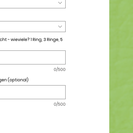
t - wieviele? 1 Ring, 3 Ringe, 5
0/500
en (optional)
0/500