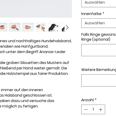
Auswählen
Innenfarbe
*
Auswählen
Falls Ringe gewünsch
Ringe (optional)
ganes und nachhaltiges Hundehalsband,
terialien wie Hanfgurtband,
uch unter dem Begriff Ananas-Leder
die groben Silouetten des Musters auf
hließend per Hand weiter gemalt. Die
Weitere Bemerkung
die Holzstempel aus fairer Produktion.
 immer auf den inneren
s Halsband geschlossen ist.
Anzahl
*
gaben dazu und versuche das
möglich zu fertigen.