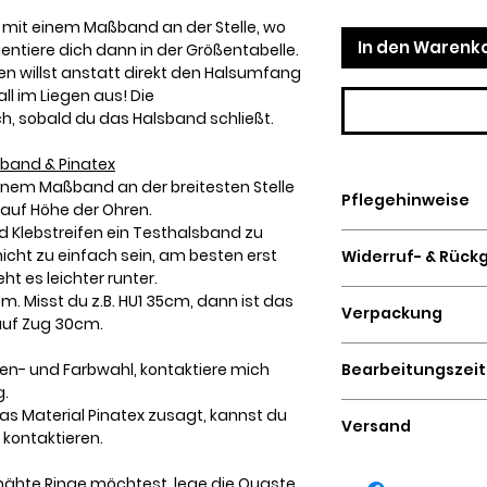
 mit einem Maßband an der Stelle, wo
In den Warenk
ientiere dich dann in der Größentabelle.
n willst anstatt direkt den Halsumfang
l im Liegen aus! Die
h, sobald du das Halsband schließt.
band & Pinatex
inem Maßband an der breitesten Stelle
Pflegehinweise
R. auf Höhe der Ohren.
 Klebstreifen ein Testhalsband zu
Keine Verwendung
icht zu einfach sein, am besten erst
Widerruf- & Rück
Reinigungsmitteln!
t es leichter runter.
Mit Wasser und ein
Für verstellbare Sc
cm. Misst du z.B. HU1 35cm, dann ist das
Danach mit einer 
Verpackung
tägiges Rückgaber
auf Zug 30cm.
basierenden Leder
Zugstopphalsbänd
Plastikfreier Versa
Kokosöl und Biene
vom Umtausch aus
Bearbeitungszeit
ößen- und Farbwahl, kontaktiere mich
Graskartons
Der Käufer trägt d
g.
3 bis 5 Werktage
den Rückversand.
das Material Pinatex zusagt, kannst du
Versand
Alle Bedingungen d
 kontaktieren.
detailliert in den A
2 bis 4 Tage mit D
nähte Ringe möchtest, lege die Quaste