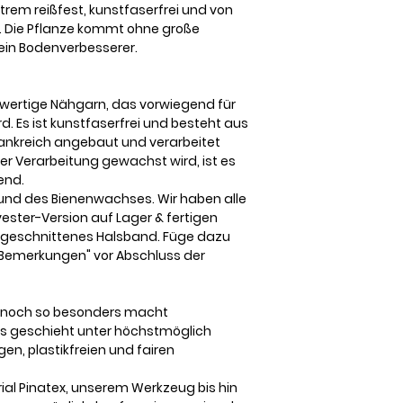
trem reißfest, kunstfaserfrei und von
. Die Pflanze kommt ohne große
ein Bodenverbesserer.
wertige Nähgarn, das vorwiegend für
. Es ist kunstfaserfrei und besteht aus
Frankreich angebaut und verarbeitet
er Verarbeitung gewachst wird, ist es
end.
rund des Bienenwachses. Wir haben alle
ester-Version auf Lager & fertigen
 zugeschnittenes Halsband. Füge dazu
Bemerkungen" vor Abschluss der
 noch so besonders macht
s geschieht unter höchstmöglich
en, plastikfreien und fairen
l Pinatex, unserem Werkzeug bis hin