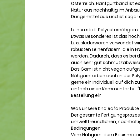
Österreich. Hanfgurtband ist ex
Natur aus nachhaltig im Anbau
Düngemittel aus und ist sogar 
Leinen statt Polyesternähgarn
Etwas Besonderes ist das hoch
Luxuslederwaren verwendet wird
robusten Leinenfasern, die in 
werden. Dadurch, dass es bei d
auch sehr gut schmutzabweis
Das Garn ist nicht vegan aufg
Nähgarnfarben auch in der Poly
gerne ein individuell auf dich
einfach einen Kommentar bei "
Bestellung ein.
Was unsere Khaleafa Produkte
Der gesamte Fertigungsprozes
umweltfreundlichen, nachhaltig
Bedingungen.
Vom Nähgarn, dem Basismateria