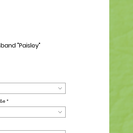
band "Paisley"
öße
*