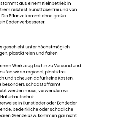
stammt aus einem Kleinbetrieb in
trem reißfest, kunstfaserfrei und von
. Die Pflanze kommt ohne große
ein Bodenverbesserer.
s geschieht unter höchstmöglich
en, plastikfreien und fairen
serem Werkzeug bis hin zu Versand und
fen wir so regional, plastikfrei
ch und scheuen dafür keine Kosten.
e besonders schadstoffarm!
lebt werden muss, verwenden wir
 Naturkautschuk.
icherweise in Kunstleder oder Echtleder
de, bedenkliche oder schädliche
baren Grenze bzw. kommen gar nicht