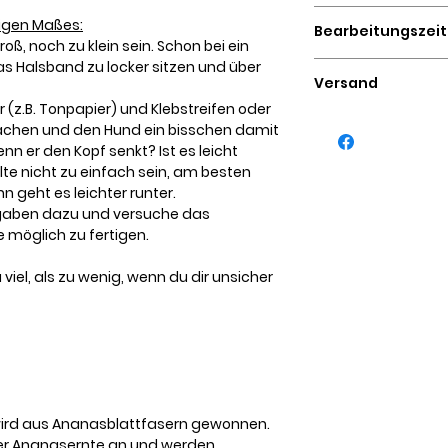
Problem hast.
Plastikfrei verpack
Kokosöl und Biene
igen Maßes:
Bearbeitungszeit
Graskartons
oß, noch zu klein sein. Schon bei ein
as Halsband zu locker sitzen und über
1 - 3 Werktage
Versand
 (z.B. Tonpapier) und Klebstreifen oder
2 - 4 Werktage mit
achen und den Hund ein bisschen damit
nn er den Kopf senkt? Ist es leicht
te nicht zu einfach sein, am besten
n geht es leichter runter.
gaben dazu und versuche das
möglich zu fertigen.
 viel, als zu wenig, wenn du dir unsicher
 wird aus Ananasblattfasern gewonnen.
ei der Ananasernte an und werden