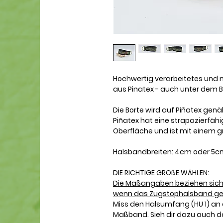
Hochwertig verarbeitetes und
aus Pinatex - auch unter dem 
Die Borte wird auf Piñatex gen
Piñatex hat eine strapazierfä
Oberfläche und ist mit einem 
Halsbandbreiten: 4cm oder 5
DIE RICHTIGE GRÖßE WÄHLEN:
Die Maßangaben beziehen sich
wenn das Zugstophalsband geö
Miss den Halsumfang (HU 1) an 
Maßband. Sieh dir dazu auch da