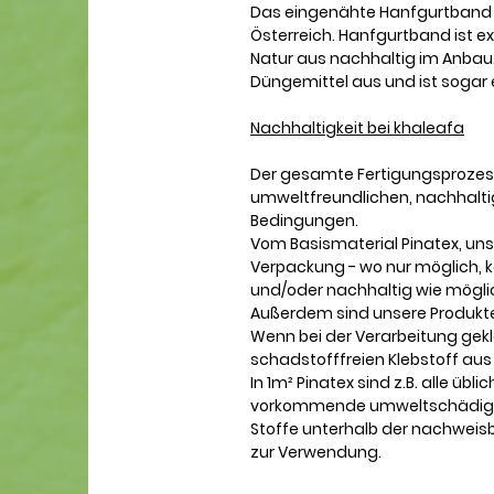
Das eingenähte Hanfgurtband 
Österreich. Hanfgurtband ist ex
Natur aus nachhaltig im Anbau
Düngemittel aus und ist sogar 
Nachhaltigkeit bei khaleafa
Der gesamte Fertigungsprozes
umweltfreundlichen, nachhaltig
Bedingungen.
Vom Basismaterial Pinatex, un
Verpackung - wo nur möglich, kau
und/oder nachhaltig wie mögli
Außerdem sind unsere Produkt
Wenn bei der Verarbeitung gek
schadstofffreien Klebstoff aus
In 1m² Pinatex sind z.B. alle übl
vorkommende umweltschädigen
Stoffe unterhalb der nachweis
zur Verwendung.