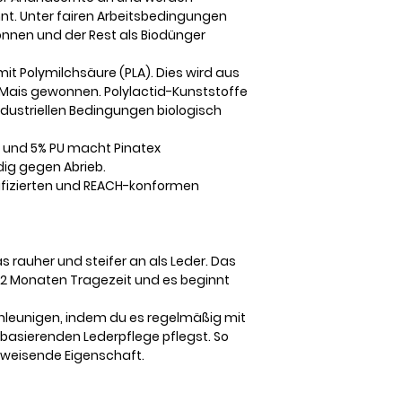
nt. Unter fairen Arbeitsbedingungen
onnen und der Rest als Biodünger
it Polymilchsäure (PLA). Dies wird aus
. Mais gewonnen. Polylactid-Kunststoffe
ndustriellen Bedingungen biologisch
U und 5% PU macht Pinatex
g gegen Abrieb.
tifizierten und REACH-konformen
s rauher und steifer an als Leder. Das
is 2 Monaten Tragezeit und es beginnt
hleunigen, indem du es regelmäßig mit
basierenden Lederpflege pflegst. So
bweisende Eigenschaft.