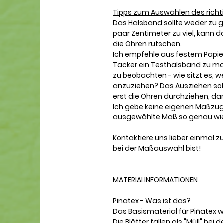
Tipps zum Auswählen des richt
Das Halsband sollte weder zu gr
paar Zentimeter zu viel, kann d
die Ohren rutschen.
Ich empfehle aus festem Papier
Tacker ein Testhalsband zu m
zu beobachten - wie sitzt es, we
anzuziehen? Das Ausziehen soll
erst die Ohren durchziehen, dan
Ich gebe keine eigenen Maßzu
ausgewählte Maß so genau wie 
Kontaktiere uns lieber einmal zu
bei der Maßauswahl bist
!
MATERIALINFORMATIONEN
Pinatex - Was ist das?
Das Basismaterial für Piñatex
Die Blätter fallen als "Müll" b