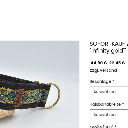
SOFORTKAUF 
"infinity gold""
Standard
S
 44,90 € 
22,45 €
P
zzgl. Versand
Beschläge
*
Auswählen
Halsbandbreite
*
Auswählen
Größe (HU 1)
*