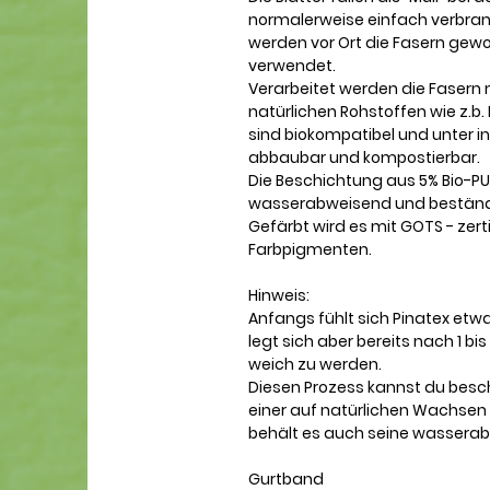
normalerweise einfach verbran
werden vor Ort die Fasern gew
verwendet.
Verarbeitet werden die Fasern m
natürlichen Rohstoffen wie z.b
sind biokompatibel und unter i
abbaubar und kompostierbar.
Die Beschichtung aus 5% Bio-P
wasserabweisend und beständi
Gefärbt wird es mit GOTS - zer
Farbpigmenten.
Hinweis:
Anfangs fühlt sich Pinatex etwa
legt sich aber bereits nach 1 b
weich zu werden.
Diesen Prozess kannst du besc
einer auf natürlichen Wachsen 
behält es auch seine wassera
Gurtband