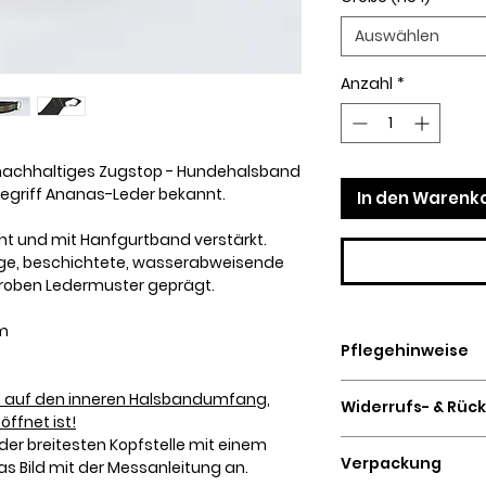
Auswählen
Anzahl
*
 nachhaltiges Zugstop - Hundehalsband
Begriff Ananas-Leder bekannt.
In den Warenk
äht und mit Hanfgurtband verstärkt.
hige, beschichtete, wasserabweisende
groben Ledermuster geprägt.
cm
Pflegehinweise
Keine Verwendung
 auf den inneren Halsbandumfang,
Widerrufs- & Rüc
Reingungsmitteln.
ffnet ist!
Mit Wasser und ein
der breitesten Kopfstelle mit einem
Maßanfertigungen
Danach mit einer 
Verpackung
s Bild mit der Messanleitung an.
geschlossen, konta
basierenden Leder