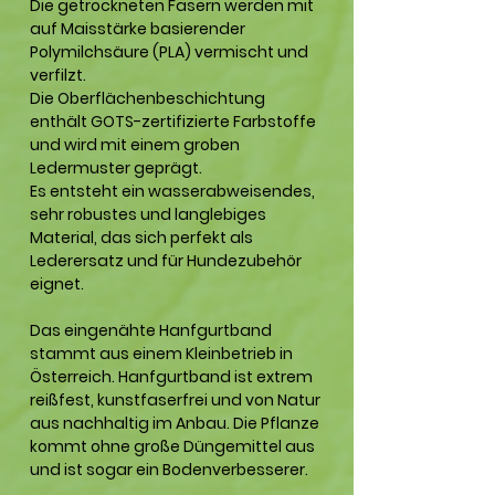
Die getrockneten Fasern werden mit
auf Maisstärke basierender
Polymilchsäure (PLA) vermischt und
verfilzt.
Die Oberflächenbeschichtung
enthält GOTS-zertifizierte Farbstoffe
und wird mit einem groben
Ledermuster geprägt.
Es entsteht ein wasserabweisendes,
sehr robustes und langlebiges
Material, das sich perfekt als
Lederersatz und für Hundezubehör
eignet.
Das eingenähte Hanfgurtband
stammt aus einem Kleinbetrieb in
Österreich. Hanfgurtband ist extrem
reißfest, kunstfaserfrei und von Natur
aus nachhaltig im Anbau. Die Pflanze
kommt ohne große Düngemittel aus
und ist sogar ein Bodenverbesserer.