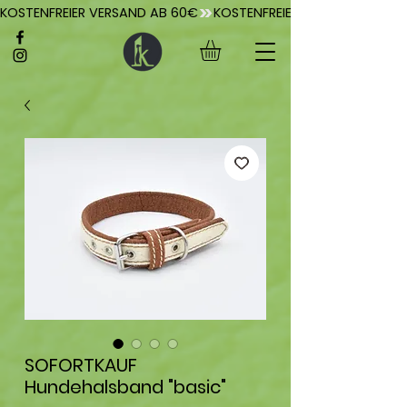
KOSTENFREIER VERSAND AB 60€
SOFORTKAUF
Hundehalsband "basic"