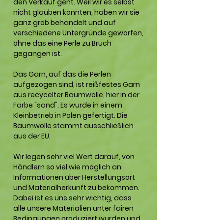
den Verkauf geht. Weil wir es selbst
nicht glauben konnten, haben wir sie
ganz grob behandelt und auf
verschiedene Untergründe geworfen,
ohne das eine Perle zu Bruch
gegangen ist.
Das Garn, auf das die Perlen
aufgezogen sind, ist reißfestes Garn
aus recycelter Baumwolle, hier in der
Farbe "sand". Es wurde in einem
Kleinbetrieb in Polen gefertigt. Die
Baumwolle stammt ausschließlich
aus der EU.
Wir legen sehr viel Wert darauf, von
Händlern so viel wie möglich an
Informationen über Herstellungsort
und Materialherkunft zu bekommen.
Dabei ist es uns sehr wichtig, dass
alle unsere Materialien unter fairen
Bedingungen produziert wurden und