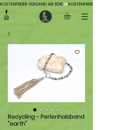
KOSTENFREIER VERSAND AB 60€
Recycling - Perlenhalsband
"earth"