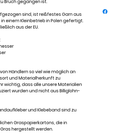
zu Bruch gegangen ist.
Maßanfertigungen
ausgeschlossen.
fgezogen sind, ist reißfestes Garn aus
Alle Bedingungen d
n einem Kleinbetrieb in Polen gefertigt.
detailliert in den A
eßlich aus der EU.
:
messer
ser
, von Händlern so viel wie möglich an
sort und Materialherkunft zu
 wichtig, dass alle unsere Materialien
iert wurden und nicht aus Billiglohn-
andaufkleber und Klebeband sind zu
ichen Graspapierkartons, die in
Gras hergestellt werden.