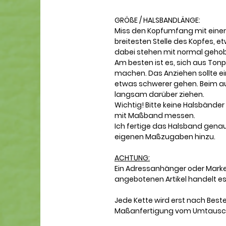
GRÖßE / HALSBANDLÄNGE:
Miss den Kopfumfang mit eine
breitesten Stelle des Kopfes, 
dabei stehen mit normal geho
Am besten ist es, sich aus Ton
machen. Das Anziehen sollte ei
etwas schwerer gehen. Beim a
langsam darüber ziehen.
Wichtig! Bitte keine Halsbänd
mit Maßband messen.
Ich fertige das Halsband gena
eigenen Maßzugaben hinzu.
ACHTUNG:
Ein Adressanhänger oder Marke i
angebotenen Artikel handelt es
Jede Kette wird erst nach Bestel
Maßanfertigung vom Umtausc