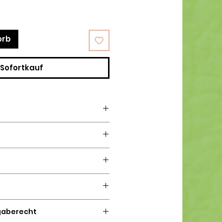
orb
Sofortkauf
t in Recycling- oder
 DHL/Deutsche Post
gaberecht