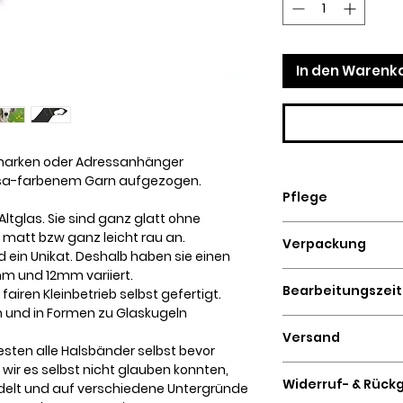
In den Warenk
marken oder Adressanhänger
trosa-farbenem Garn aufgezogen.
Pflege
Altglas. Sie sind ganz glatt ohne
Handwäsche
 matt bzw ganz leicht rau an.
Verpackung
d ein Unikat. Deshalb haben sie einen
m und 12mm variiert.
Plastikfrei verpack
Bearbeitungszeit
airen Kleinbetrieb selbst gefertigt.
Graskartons.
n und in Formen zu Glaskugeln
3 - 5 Werktage
Versand
 testen alle Halsbänder selbst bevor
 wir es selbst nicht glauben konnten,
2 - 4 Werktage mit
Widerruf- & Rück
delt und auf verschiedene Untergründe