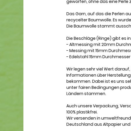
geworfen, ohne das eine Perle 
Das Garn, auf das die Perlen au
recycelter Baumwolle. Es wurde i
Die Baumwolle stammt ausschli
Die Beschläge (Ringe) gibt es in
- Altmessing mit 20mm Durch
- Messing mit 15mm Durchmes
- Edelstahl 15mm Durchmesser
Wir legen sehr viel Wert darauf
Informationen über Herstellung
bekommen. Dabei ist es uns sehr
unter fairen Bedingungen produz
Ländern stammen.
Auch unsere Verpackung, Vers
100% plastikfrei.
Wir versenden in umweltfreundl
Deutschland aus Altpapier und 