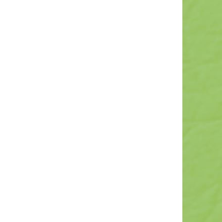
 sind vom Umtausch
es Kaufvertrages findest du
GB.