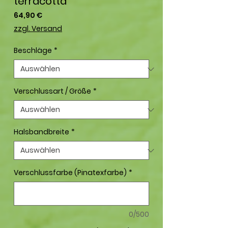
terracotta""
Preis
64,90 €
zzgl. Versand
Beschläge
*
Verschlussart / Größe
*
Halsbandbreite
*
Verschlussfarbe (Pinatexfarbe)
*
0/500