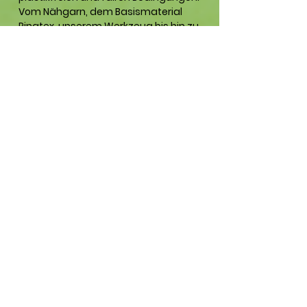
Vom Nähgarn, dem Basismaterial
Pinatex, unserem Werkzeug bis hin zu
Versand und Verpackung - wo nur
möglich, kaufen wir so regional,
plastikfrei und/oder nachhaltig wie
möglich und scheuen dafür keine
Kosten.
Außerdem sind unsere Produkte
besonders schadstoffarm!
Wenn bei der Verarbeitung geklebt
werden muss, verwenden wir z.B.
schadstofffreien Klebstoff aus
Naturkautschuk.
In 1m² Pinatex sind alle üblicherweise
in Kunstleder oder Echtleder
vorkommende umweltschädigende,
bedenkliche oder schädliche Stoffe
unterhalb der nachweisbaren Grenze
bzw. kommen gar nicht erst zur
Verwendung.