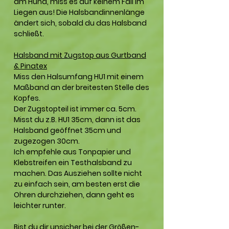
am Hund, miss es auf keinem Fall im
Liegen aus! Die Halsbandinnenlänge
ändert sich, sobald du das Halsband
schließt.
Halsband mit Zugstop aus Gurtband
& Pinatex
Miss den Halsumfang HU1 mit einem
Maßband an der breitesten Stelle des
Kopfes.
Der Zugstopteil ist immer ca. 5cm.
Misst du z.B. HU1 35cm, dann ist das
Halsband geöffnet 35cm und
zugezogen 30cm.
Ich empfehle aus Tonpapier und
Klebstreifen ein Testhalsband zu
machen. Das Ausziehen sollte nicht
zu einfach sein, am besten erst die
Ohren durchziehen, dann geht es
leichter runter.
Bist du dir unsicher bei der Größen-