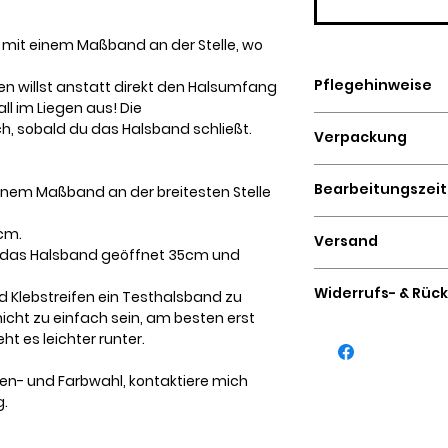
 mit einem Maßband an der Stelle, wo
Pflegehinweise
n willst anstatt direkt den Halsumfang
l im Liegen aus! Die
Handwäsche mit 
h, sobald du das Halsband schließt.
Verpackung
eventuell Waschnüs
Für Pinatex regelm
Plastikfreier Versa
basierend auf nat
Bearbeitungszeit
inem Maßband an der breitesten Stelle
Graskartons
Achtung - chemisc
5 - 7 Werktage
Waschmittel könne
 cm.
Versand
lösen!
st das Halsband geöffnet 35cm und
2 - 4 Werktage mit
Widerrufs- & Rüc
 Klebstreifen ein Testhalsband zu
icht zu einfach sein, am besten erst
Maßanfertigungen
t es leichter runter.
ausgeschlossen.
ößen- und Farbwahl, kontaktiere mich
g.