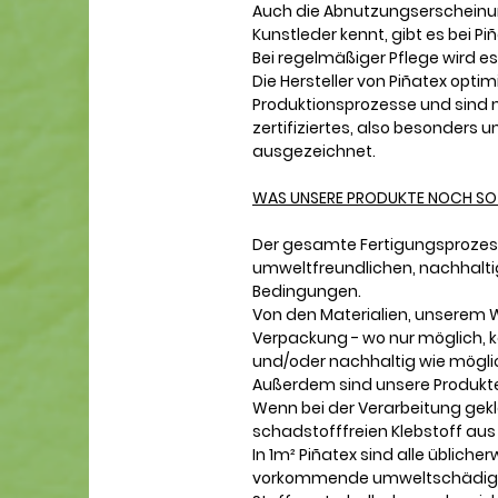
Auch die Abnutzungserscheinu
Kunstleder kennt, gibt es bei Piñ
Bei regelmäßiger Pflege wird es 
Die Hersteller von Piñatex optim
Produktionsprozesse und sind m
zertifiziertes, also besonder
ausgezeichnet.
WAS UNSERE PRODUKTE NOCH S
Der gesamte Fertigungsprozes
umweltfreundlichen, nachhaltig
Bedingungen.
Von den Materialien, unserem 
Verpackung - wo nur möglich, kau
und/oder nachhaltig wie mögli
Außerdem sind unsere Produkt
Wenn bei der Verarbeitung gekl
schadstofffreien Klebstoff aus
In 1m² Piñatex sind alle übliche
vorkommende umweltschädigen