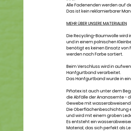
Alle Fadenenden werden auf der
Das ist kein reklamierbarer Man
MEHR ÜBER UNSERE MATERIALIEN
Die
Recycling-Baumwolle
wird 
und in einem polnischen Kleinb
benötigt es keinen Einsatz von 
werden nach Farbe sortiert.
Beim Verschluss wird in aufwen
Hanfgurtband
verarbeitet.
Das Hanfgurtband wurde in einem
Piñatex
ist auch unter dem Beg
die Abfälle der Ananasernte - di
Gewebe mit wasserabweisender
Die Oberflächenbeschichtung en
und wird mit einem groben Led
Es entsteht ein wasserabweise
Material, das sich perfekt als 