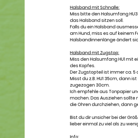
Halsband mit Schnalle:
Miss bitte den Halsumfang HU3
das Halsband sitzen soll.
Falls du ein Halsband ausmesse
am Hund, miss es auf keinem Fal
Halsbandinnenlänge ändert sic
Halsband mit Zugstop:
Miss den Halsumfang HU1 mit e
des Kopfes.
Der Zugstopteil ist immer ca. 5
Misst du z.B. HU1 35cm, dann i
zugezogen 30cm.
Ich empfehle aus Tonpapier und
machen. Das Ausziehen sollte n
die Ohren durchziehen, dann geh
Bist du dir unsicher bei der Gr
lieber einmal zu viel als zu weni
Info: