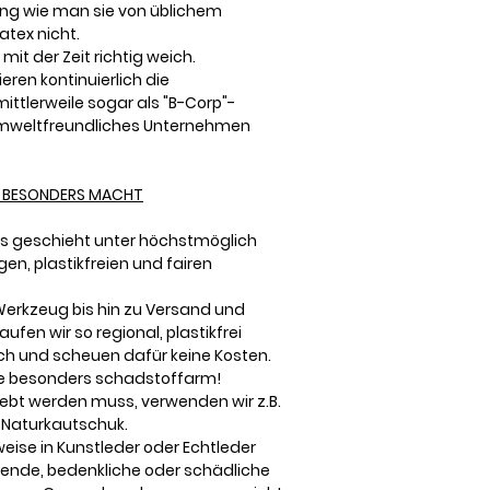
ng wie man sie von üblichem
atex nicht.
mit der Zeit richtig weich.
ieren kontinuierlich die
ittlerweile sogar als "B-Corp"-
s umweltfreundliches Unternehmen
O BESONDERS MACHT
s geschieht unter höchstmöglich
en, plastikfreien und fairen
Werkzeug bis hin zu Versand und
fen wir so regional, plastikfrei
ch und scheuen dafür keine Kosten.
e besonders schadstoffarm!
ebt werden muss, verwenden wir z.B.
 Naturkautschuk.
rweise in Kunstleder oder Echtleder
de, bedenkliche oder schädliche