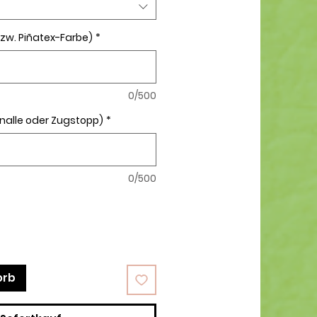
zw. Piñatex-Farbe)
*
0/500
nalle oder Zugstopp)
*
0/500
orb