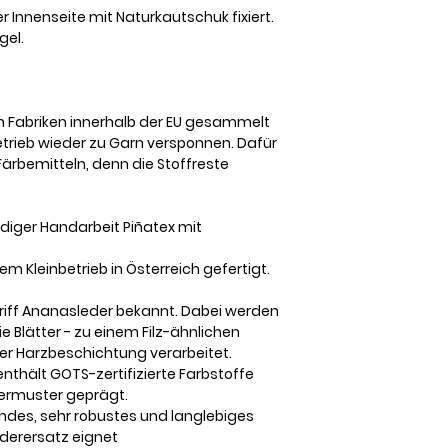
 Innenseite mit Naturkautschuk fixiert.
gel.
in Fabriken innerhalb der EU gesammelt
etrieb wieder zu Garn versponnen. Dafür
Färbemitteln, denn die Stoffreste
diger Handarbeit Piñatex mit
 Kleinbetrieb in Österreich gefertigt.
riff
Ananasleder
bekannt. Dabei werden
e Blätter - zu einem Filz-ähnlichen
 Harzbeschichtung verarbeitet.
thält GOTS-zertifizierte Farbstoffe
ermuster geprägt.
ndes, sehr robustes und langlebiges
Lederersatz eignet