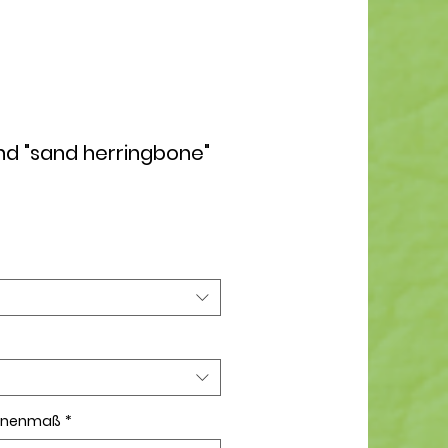
d "sand herringbone"
Innenmaß
*