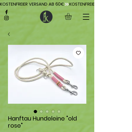
KOSTENFREIER VERSAND AB 60€
Hanftau Hundeleine "old
rose"