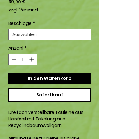
Preis
59,90 €
zzgl. Versand
Beschläge
*
Anzahl
*
In den Warenkorb
Sofortkauf
Dreifach verstellbare Tauleine aus
Hanfseil mit Takelung aus
Recyclingbaumwollgarn.
Allround Leine für kleine bis große